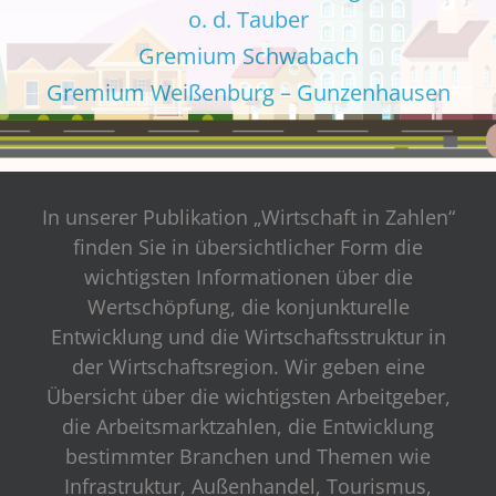
o. d. Tauber
Gremium Schwabach
Gremium Weißenburg – Gunzenhausen
In unserer Publikation „Wirtschaft in Zahlen“
finden Sie in übersichtlicher Form die
wichtigsten Informationen über die
Wertschöpfung, die konjunkturelle
Entwicklung und die Wirtschaftsstruktur in
der Wirtschaftsregion. Wir geben eine
Übersicht über die wichtigsten Arbeitgeber,
die Arbeitsmarktzahlen, die Entwicklung
bestimmter Branchen und Themen wie
Infrastruktur, Außenhandel, Tourismus,