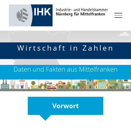
Zum
Inhalt
springen
Wirtschaft in Zahlen
Daten und Fakten aus Mittelfranken
Vorwort