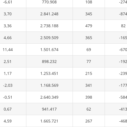
-6,61
770.908
108
-27
3,70
2.841.248
345
-87
3,36
2.738.188
479
82
4,66
2.509.509
365
-16
11,44
1.501.674
69
-67
2,51
898.232
77
-19
1,17
1.253.451
215
-23
-2,03
1.168.569
341
-17
-0,51
2.640.349
398
-58
0,67
941.417
62
-41
4,59
1.665.721
267
-46