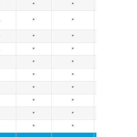
8
*
*
*
4
*
*
*
0
*
*
*
8
*
*
*
3
*
*
*
5
*
*
*
1
*
*
25
*
*
40
1
*
*
*
5
*
*
20