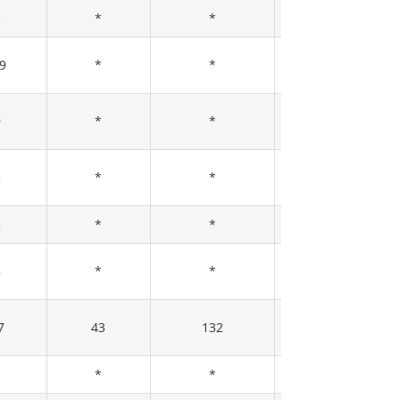
3
*
*
*
19
*
*
31
9
*
*
*
2
*
*
*
2
*
*
*
5
*
*
*
7
43
132
175
1
*
*
*