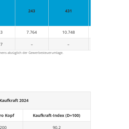
243
431
674
63
7.764
10.748
18.512
97
–
–
–
mens abzüglich der Gewerbesteuerumlage.
Kaufkraft 2024
ro Kopf
Kaufkraft-Index (D=100)
.200
90,2