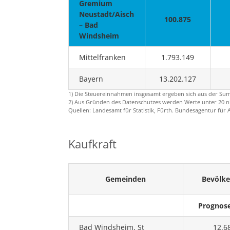
Gremium
Neustadt/Aisch
100.875
– Bad
Windsheim
Mittelfranken
1.793.149
Bayern
13.202.127
1) Die Steuereinnahmen insgesamt ergeben sich aus der S
2) Aus Gründen des Datenschutzes werden Werte unter 20 nic
Quellen: Landesamt für Statistik, Fürth. Bundesagentur für 
Kaufkraft
Gemeinden
Bevölk
Prognos
Bad Windsheim, St
12.6