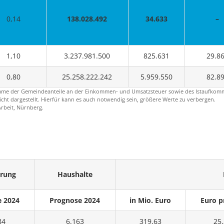
0,14
138.028.492
34.633
–
1,10
3.237.981.500
825.631
29.8
0,80
25.258.222.242
5.959.550
82.8
umme der Gemeindeanteile an der Einkommen- und Umsatzsteuer sowie des Istaufkom
ht dargestellt. Hierfür kann es auch notwendig sein, größere Werte zu verbergen.
Arbeit, Nürnberg.
erung
Haushalte
e 2024
Prognose 2024
in Mio. Euro
Euro p
84
6.163
319,63
25