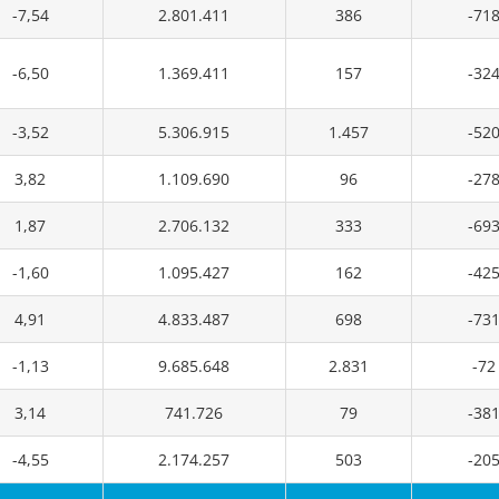
-7,54
2.801.411
386
-71
-6,50
1.369.411
157
-32
-3,52
5.306.915
1.457
-52
3,82
1.109.690
96
-27
1,87
2.706.132
333
-69
-1,60
1.095.427
162
-42
4,91
4.833.487
698
-73
-1,13
9.685.648
2.831
-72
3,14
741.726
79
-38
-4,55
2.174.257
503
-20