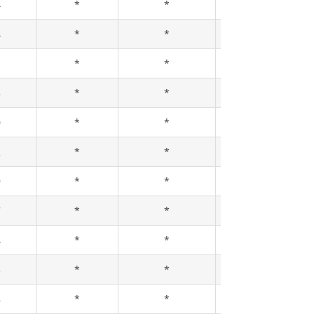
4
*
*
*
4
*
*
*
*
*
21
5
*
*
*
0
*
*
*
2
*
*
*
9
*
*
*
7
*
*
*
4
*
*
*
3
*
*
*
8
*
*
*