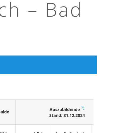
ch – Bad
2)
Auszubildende
saldo
Ar
Stand: 31.12.2024