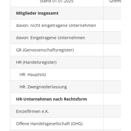
Stand 01.01.2025
Gremium 
Mitglieder insgesamt
3.
davon: nicht eingetragene Unternehmen
2.
davon: Eingetragene Unternehmen
9
GR (Genossenschaftsregister)
HR (Handelsregister)
9
HR: Hauptsitz
9
HR: Zweigniederlassung
1
HR-Unternehmen nach Rechtsform
Einzelfirmen e.K.
8
Offene Handelsgesellschaft (OHG)