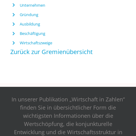
Unternehmen
Gründung
Ausbildung
Beschäftigung
Wirtschaftszweige
Zurück zur Gremienübersicht
In unserer Publikation „Wirtschaft in Zahlen“
finden Sie in übersichtlicher Form die
wichtigsten Informationen über die
Wertschöpfung, die konjunkturelle
Entwicklung und die Wirtschaftsstruktur in