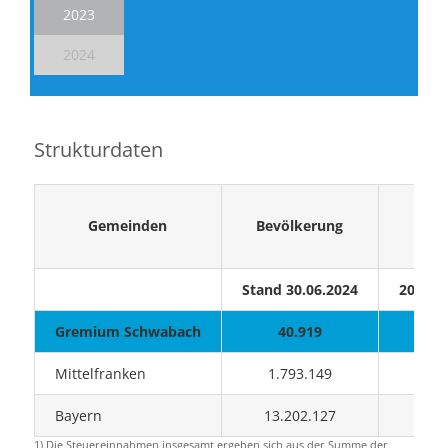
2023
2024
Strukturdaten
Gemeinden
Bevölkerung
Ve
Stand 30.06.2024
2024/2
Gremium Schwabach
40.919
Mittelfranken
1.793.149
Bayern
13.202.127
1) Die Steuereinnahmen insgesamt ergeben sich aus der Summe der