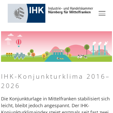
Zum
Inhalt
springen
IHK-Konjunkturklima 2016–
2026
Die Konjunkturlage in Mittelfranken stabilisiert sich
leicht, bleibt jedoch angespannt. Der IHK-
Konjunkturklimaindex steigt erstmals seit fast zwei