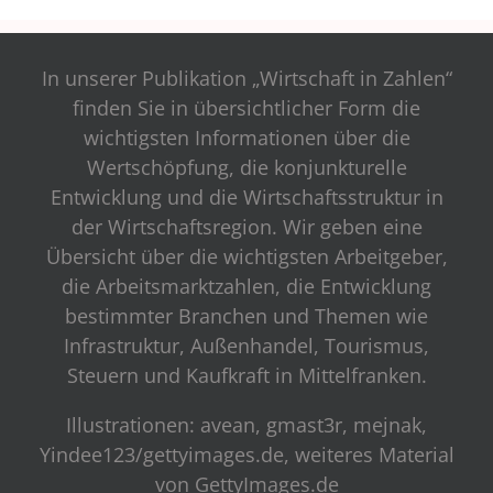
In unserer Publikation „Wirtschaft in Zahlen“
finden Sie in übersichtlicher Form die
wichtigsten Informationen über die
Wertschöpfung, die konjunkturelle
Entwicklung und die Wirtschaftsstruktur in
der Wirtschaftsregion. Wir geben eine
Übersicht über die wichtigsten Arbeitgeber,
die Arbeitsmarktzahlen, die Entwicklung
bestimmter Branchen und Themen wie
Infrastruktur, Außenhandel, Tourismus,
Steuern und Kaufkraft in Mittelfranken.
Illustrationen: avean, gmast3r, mejnak,
Yindee123/gettyimages.de, weiteres Material
von GettyImages.de