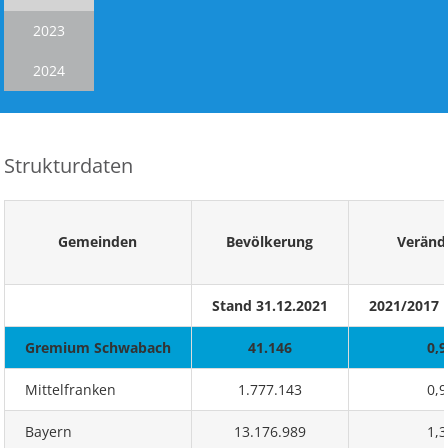
2023
2024
Strukturdaten
Gemeinden
Bevölkerung
Veränd
Stand 31.12.2021
2021/2017 
Gremium Schwabach
41.146
0,
Mittelfranken
1.777.143
0,
Bayern
13.176.989
1,