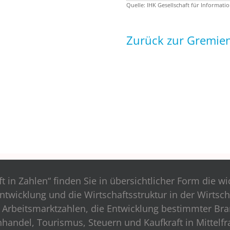
Quelle: IHK Gesellschaft für Informa
Zurück zur Gremie
ft in Zahlen“ finden Sie in übersichtlicher Form die w
ntwicklung und die Wirtschaftsstruktur in der Wirtsch
ie Arbeitsmarktzahlen, die Entwicklung bestimmter Br
handel, Tourismus, Steuern und Kaufkraft in Mittelfr