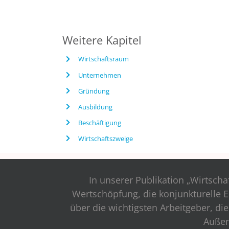
Weitere Kapitel
Wirtschaftsraum
Unternehmen
Gründung
Ausbildung
Beschäftigung
Wirtschaftszweige
In unserer Publikation „Wirtscha
Wertschöpfung, die konjunkturelle E
über die wichtigsten Arbeitgeber, d
Außen