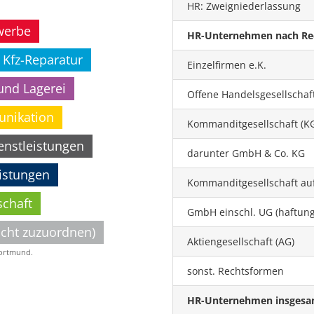
HR: Zweigniederlassung
werbe
HR-Unternehmen nach Re
 Kfz-Reparatur
Einzelfirmen e.K.
und Lagerei
Offene Handelsgesellschaf
unikation
Kommanditgesellschaft (K
enstleistungen
darunter GmbH & Co. KG
istungen
Kommanditgesellschaft auf
schaft
GmbH einschl. UG (haftun
icht zuzuordnen)
Aktiengesellschaft (AG)
Dortmund.
sonst. Rechtsformen
HR-Unternehmen insgesa