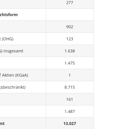
277
chtsform
902
t (OHG)
123
G) insgesamt
1.638
1.475
 Aktien (KGaA)
1
gsbeschränkt)
8.715
161
1.487
mt
13.027