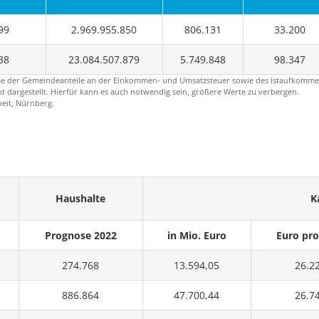
99
2.969.955.850
806.131
33.200
38
23.084.507.879
5.749.848
98.347
me der Gemeindeanteile an der Einkommen- und Umsatzsteuer sowie des Istaufkomme
 dargestellt. Hierfür kann es auch notwendig sein, größere Werte zu verbergen.
beit, Nürnberg.
Haushalte
K
Prognose 2022
in Mio. Euro
Euro pro
274.768
13.594,05
26.2
886.864
47.700,44
26.7