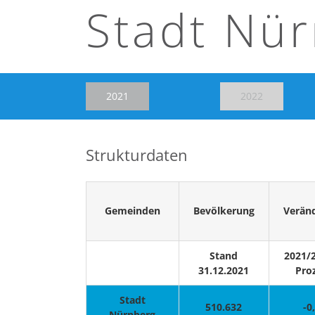
Stadt Nü
2021
2022
Strukturdaten
Gemeinden
Bevölkerung
Verän
Stand
2021/2
31.12.2021
Pro
Stadt
510.632
-0
Nürnberg