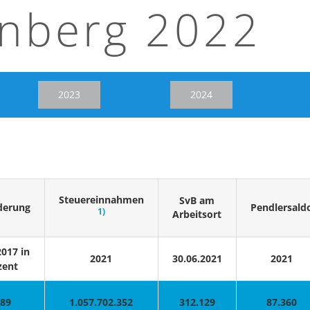
rnberg 2022
2023
2024
Steuereinnahmen
SvB am
derung
Pendlersald
1)
Arbeitsort
017 in
2021
30.06.2021
2021
zent
,89
1.057.702.352
312.129
87.360