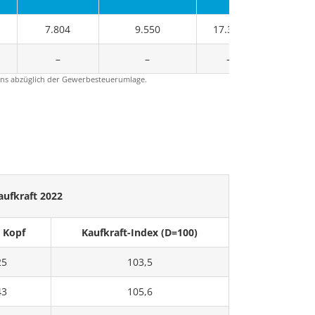
7.804
9.550
17.354
4
–
–
–
26
ns abzüglich der Gewerbesteuerumlage.
aufkraft 2022
 Kopf
Kaufkraft-Index (D=100)
25
103,5
43
105,6