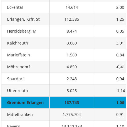
Eckental
14.614
2,00
Erlangen, Krfr. St
112.385
1,25
Heroldsberg, M
8.474
0,05
Kalchreuth
3.080
3,91
Marloffstein
1.569
0,84
Möhrendorf
4.859
-0,41
Spardorf
2.248
0,94
Uttenreuth
5.025
-1,14
Gremium Erlangen
167.743
1,06
Mittelfranken
1.775.704
0,91
Bayern
13.140.183
1,10