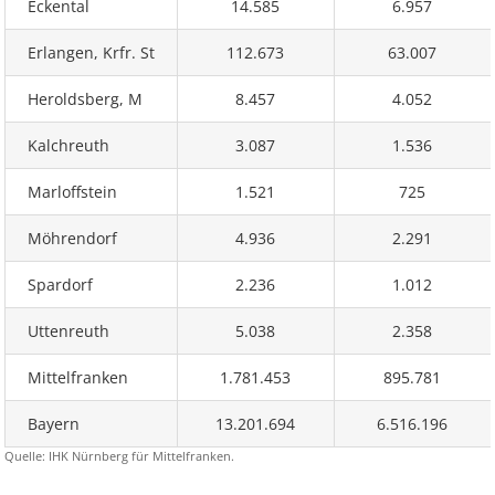
Eckental
14.585
6.957
Erlangen, Krfr. St
112.673
63.007
Heroldsberg, M
8.457
4.052
Kalchreuth
3.087
1.536
Marloffstein
1.521
725
Möhrendorf
4.936
2.291
Spardorf
2.236
1.012
Uttenreuth
5.038
2.358
Mittelfranken
1.781.453
895.781
Bayern
13.201.694
6.516.196
Quelle: IHK Nürnberg für Mittelfranken.