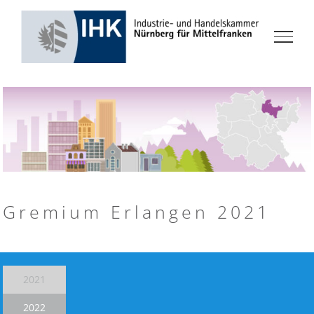
Zum
Inhalt
springen
Gremium Erlangen 2021
2021
2022