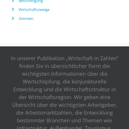
Beschäftigung
Wirtschaftszweige
Gremien
In unserer Publikation „Wirtschaft in Zahlen“
finden Sie in übersichtlicher Form die
wichtigsten Informationen über die
Wertschöpfung, die konjunkturelle
Entwicklung und die Wirtschaftsstruktur in
der Wirtschaftsregion. Wir geben eine
Übersicht über die wichtigsten Arbeitgeber,
die Arbeitsmarktzahlen, die Entwicklung
bestimmter Branchen und Themen wie
Infrastruktur, Außenhandel, Tourismus,